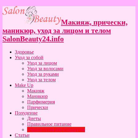
Макияж, прически,
маникюр, уход за лицом и телом
SalonBeauty24.info
Здоровье
Уход за собой
Уход за лицом
Уход за волосами
Уход за руками
Уход за телом
Make Up
Макияж
Маникюр
Парфюмерия
Прически
Похудение
Диеты
Правильное питание
Упражнения для похудения
Статьи