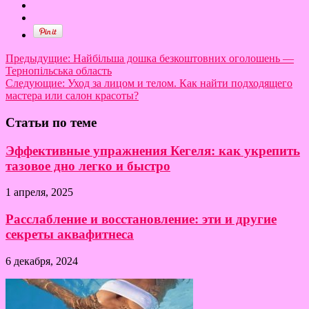
Предыдущие:
Найбільша дошка безкоштовних оголошень —
Тернопільська область
Следующие:
Уход за лицом и телом. Как найти подходящего
мастера или салон красоты?
Статьи по теме
Эффективные упражнения Кегеля: как укрепить
тазовое дно легко и быстро
1 апреля, 2025
Расслабление и восстановление: эти и другие
секреты аквафитнеса
6 декабря, 2024