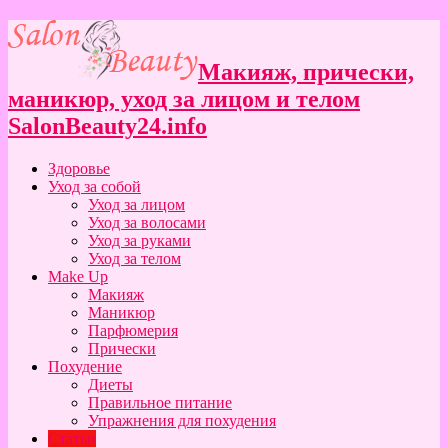
Макияж, прически,
маникюр, уход за лицом и телом
SalonBeauty24.info
Здоровье
Уход за собой
Уход за лицом
Уход за волосами
Уход за руками
Уход за телом
Make Up
Макияж
Маникюр
Парфюмерия
Прически
Похудение
Диеты
Правильное питание
Упражнения для похудения
Статьи