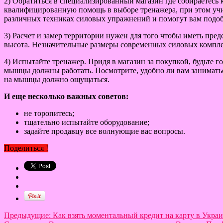
2) Обратиться в специализированный магазин где собираетесь 
квалифицированную помощь в выборе тренажера, при этом учи
различных техниках силовых упражнений и помогут вам подобр
3) Расчет и замер территории нужен для того чтобы иметь пред
высота. Незначительные размеры современных силовых компле
4) Испытайте тренажер. Придя в магазин за покупкой, будьте 
мышцы должны работать. Посмотрите, удобно ли вам заниматьс
на мышцы должно ощущаться.
И еще несколько важных советов:
не торопитесь;
тщательно испытайте оборудование;
задайте продавцу все волнующие вас вопросы.
Поделиться !
Предыдущие:
Как взять моментальный кредит на карту в Укра