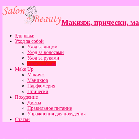
Макияж, прически, ман
Здоровье
Уход за собой
Уход за лицом
Уход за волосами
Уход за руками
Уход за телом
Make Up
Макияж
Маникюр
Парфюмерия
Прически
Похудение
Диеты
Правильное питание
Упражнения для похудения
Статьи