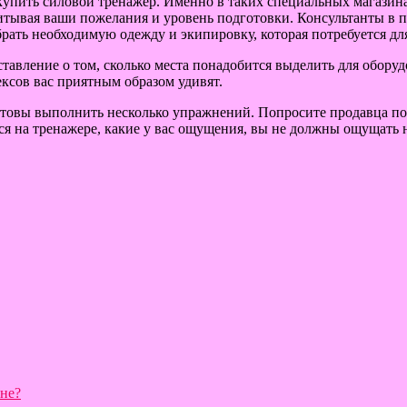
купить силовой тренажер. Именно в таких специальных магазина
тывая ваши пожелания и уровень подготовки. Консультанты в п
ать необходимую одежду и экипировку, которая потребуется для
ставление о том, сколько места понадобится выделить для обору
ксов вас приятным образом удивят.
готовы выполнить несколько упражнений. Попросите продавца по
я на тренажере, какие у вас ощущения, вы не должны ощущать н
ине?