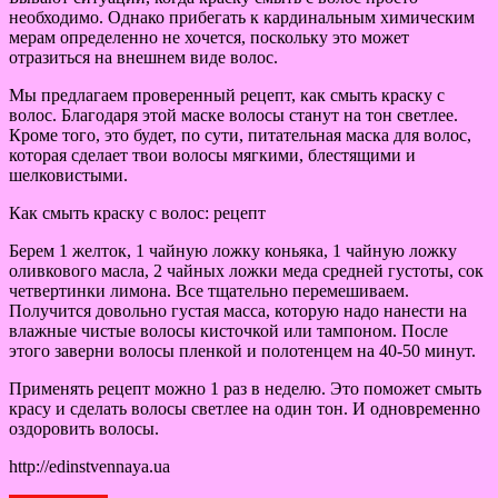
необходимо. Однако прибегать к кардинальным химическим
мерам определенно не хочется, поскольку это может
отразиться на внешнем виде волос.
Мы предлагаем проверенный рецепт, как смыть краску с
волос. Благодаря этой маске волосы станут на тон светлее.
Кроме того, это будет, по сути, питательная маска для волос,
которая сделает твои волосы мягкими, блестящими и
шелковистыми.
Как смыть краску с волос: рецепт
Берем 1 желток, 1 чайную ложку коньяка, 1 чайную ложку
оливкового масла, 2 чайных ложки меда средней густоты, сок
четвертинки лимона. Все тщательно перемешиваем.
Получится довольно густая масса, которую надо нанести на
влажные чистые волосы кисточкой или тампоном. После
этого заверни волосы пленкой и полотенцем на 40-50 минут.
Применять рецепт можно 1 раз в неделю. Это поможет смыть
красу и сделать волосы светлее на один тон. И одновременно
оздоровить волосы.
http://edinstvennaya.ua