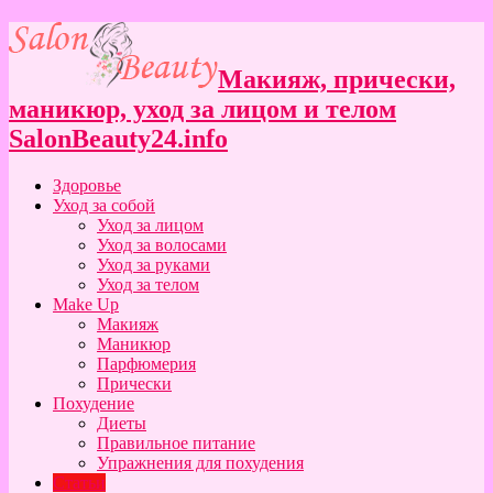
Макияж, прически,
маникюр, уход за лицом и телом
SalonBeauty24.info
Здоровье
Уход за собой
Уход за лицом
Уход за волосами
Уход за руками
Уход за телом
Make Up
Макияж
Маникюр
Парфюмерия
Прически
Похудение
Диеты
Правильное питание
Упражнения для похудения
Статьи