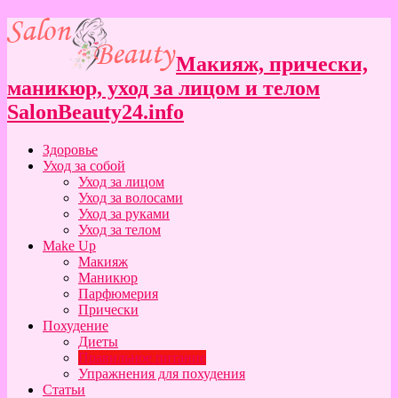
Макияж, прически,
маникюр, уход за лицом и телом
SalonBeauty24.info
Здоровье
Уход за собой
Уход за лицом
Уход за волосами
Уход за руками
Уход за телом
Make Up
Макияж
Маникюр
Парфюмерия
Прически
Похудение
Диеты
Правильное питание
Упражнения для похудения
Статьи