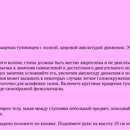
вращения туловищем с полной, широкой амплитудой движения. 
ноги колени, стопы должны быть жестко закреплены и не двигат
вычки к занятиям гимнастикой и достаточного двигательного оп
их занятиях усложняйте его, увеличив амплитуду движения и из
ния может вызывать в некоторых случаях легкое головокружение,
достаточно для шлифовки талии. Включите круговые вращения тул
де своеобразной физкультпаузы.
лярно телу, зажав между ступнями небольшой предмет, описывайт
м.
 ладони положите по книжке. Поднимите руки на высоту 10 см от