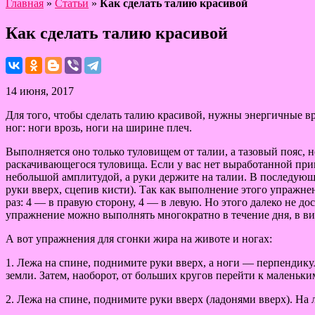
Главная
»
Статьи
»
Как сделать талию красивой
Как сделать талию красивой
14 июня, 2017
Для того, чтобы сделать талию красивой, нужны энергичные 
ног: ноги врозь, ноги на ширине плеч.
Выполняется оно только туловищем от талии, а тазовый пояс, 
раскачивающегося туловища. Если у вас нет выработанной при
небольшой амплитудой, а руки держите на талии. В последующ
руки вверх, сцепив кисти). Так как выполнение этого упражне
раз: 4 — в правую сторону, 4 — в левую. Но этого далеко не 
упражнение можно выполнять многократно в течение дня, в ви
А вот упражнения для сгонки жира на животе и ногах:
1. Лежа на спине, поднимите руки вверх, а ноги — перпендику
земли. Затем, наоборот, от больших кругов перейти к маленьки
2. Лежа на спине, поднимите руки вверх (ладонями вверх). На