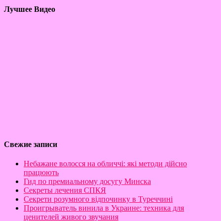
Лучшее Видео
Свежие записи
Небажане волосся на обличчі: які методи дійсно
працюють
Гид по премиальному досугу Минска
Секреты лечения СПКЯ
Секрети розумного відпочинку в Туреччині
Проигрыватель винила в Украине: техника для
ценителей живого звучания