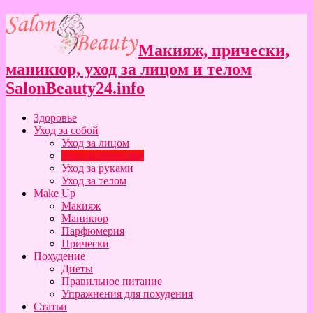
Макияж, прически,
маникюр, уход за лицом и телом
SalonBeauty24.info
Здоровье
Уход за собой
Уход за лицом
Уход за волосами
Уход за руками
Уход за телом
Make Up
Макияж
Маникюр
Парфюмерия
Прически
Похудение
Диеты
Правильное питание
Упражнения для похудения
Статьи