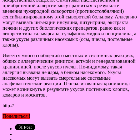
приобретенной аллергии могут развиться в результате
введения чужеродной сыворотки (противостолбнячной)
сенсибилизированному этой сывороткой больному. Аллергию
могут вызвать инъекции инсулина, питуитрина, экстракта
печени и других биологических препаратов, равно как и
лекарств типа сальварсана, сульфаниламидов и пенциллина, а
также укусы различных насекомых (осы, пчелы, постельные
клопы).
Имеется много сообщений о местных и системных реакциях,
общих с аллергическим ринитом, астмой и генерализованной
крапивницей, после укусов пчелы. По-видимому, такая
аллергия вызвана не ядом, а белком насекомого. Укусы
насекомых могут вызвать смертельные системные
анафилактические реакции. Генерализованная крапивница
может возникнуть в результате укусов постельных клопов,
комаров и москитов.
http://
Поделиться !