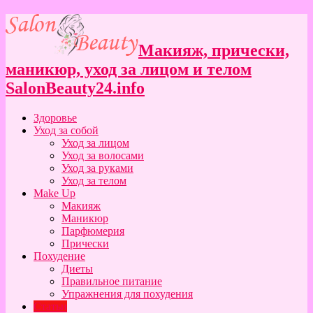
Макияж, прически,
маникюр, уход за лицом и телом
SalonBeauty24.info
Здоровье
Уход за собой
Уход за лицом
Уход за волосами
Уход за руками
Уход за телом
Make Up
Макияж
Маникюр
Парфюмерия
Прически
Похудение
Диеты
Правильное питание
Упражнения для похудения
Статьи