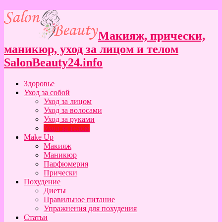
Макияж, прически,
маникюр, уход за лицом и телом
SalonBeauty24.info
Здоровье
Уход за собой
Уход за лицом
Уход за волосами
Уход за руками
Уход за телом
Make Up
Макияж
Маникюр
Парфюмерия
Прически
Похудение
Диеты
Правильное питание
Упражнения для похудения
Статьи