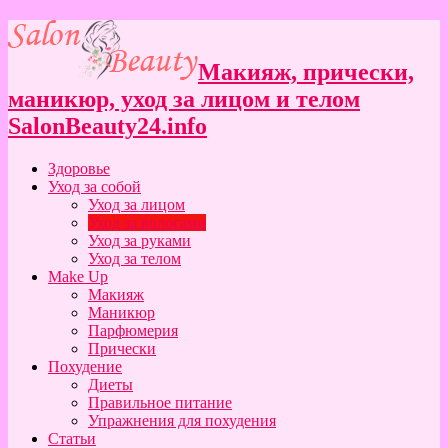
Макияж, прически,
маникюр, уход за лицом и телом
SalonBeauty24.info
Здоровье
Уход за собой
Уход за лицом
Уход за волосами
Уход за руками
Уход за телом
Make Up
Макияж
Маникюр
Парфюмерия
Прически
Похудение
Диеты
Правильное питание
Упражнения для похудения
Статьи