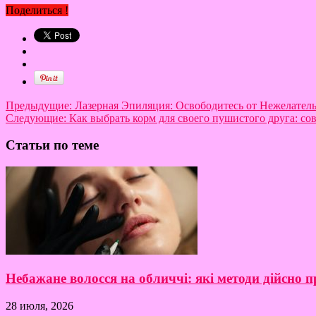
Поделиться !
Предыдущие:
Лазерная Эпиляция: Освободитесь от Нежелател
Следующие:
Как выбрать корм для своего пушистого друга: с
Статьи по теме
Небажане волосся на обличчі: які методи дійсно
28 июля, 2026