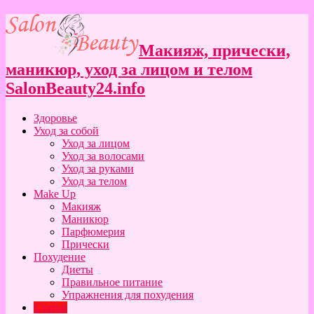
Макияж, прически,
маникюр, уход за лицом и телом
SalonBeauty24.info
Здоровье
Уход за собой
Уход за лицом
Уход за волосами
Уход за руками
Уход за телом
Make Up
Макияж
Маникюр
Парфюмерия
Прически
Похудение
Диеты
Правильное питание
Упражнения для похудения
Статьи