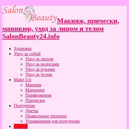
Макияж, прически,
маникюр, уход за лицом и телом
SalonBeauty24.info
Здоровье
Уход за собой
Уход за лицом
Уход за волосами
Уход за руками
Уход за телом
Make Up
Макияж
Маникюр
Парфюмерия
Прически
Похудение
Диеты
Правильное питание
Упражнения для похудения
Статьи