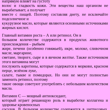
напрямую влияет на густоту
волос и гладкость кожи. Эти вещества наш организм не
вырабатывает, а получает
вместе с пищей. Поэтому составляя диету, не исключайте
подсолнечное и
кукурузное масло, которые являются основными источниками
жирных кислот.
Главный витамин роста – А или ретинол. Он в
большом количестве содержится в продуктах животного
происхождения – рыбьем
жире, печени (особенно говяжьей), икре, молоке, сливочном
масле, маргарине,
сметане, твороге, сыре и в яичном желтке. Также источником
этого витамина могут
послужить каротины, которые содержатся в моркови, красном
перце, зелёном луке,
салате, тыкве и помидорах. Но они не могут полностью
заменить ретинол, поэтому
такие овощи советуют употреблять с небольшим количеством
масла.
Витамин С — мощный антиоксидант,
который играет решающую роль в выработке коллагена и
здоровье кровеносных
сосудов. В большом количестве содержится в цитрусовых,