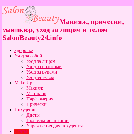
Макияж, прически,
маникюр, уход за лицом и телом
SalonBeauty24.info
Здоровье
Уход за собой
Уход за лицом
Уход за волосами
Уход за руками
Уход за телом
Make Up
Макияж
Маникюр
Парфюмерия
Прически
Похудение
Диеты
Правильное питание
Упражнения для похудения
Статьи