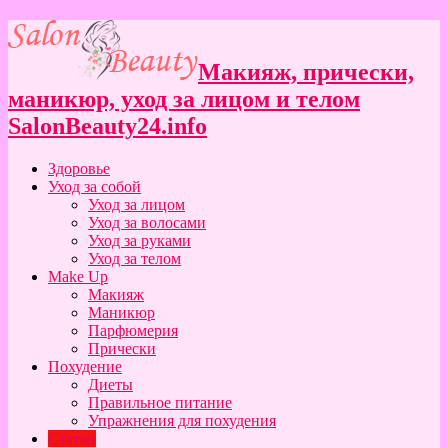
Макияж, прически,
маникюр, уход за лицом и телом
SalonBeauty24.info
Здоровье
Уход за собой
Уход за лицом
Уход за волосами
Уход за руками
Уход за телом
Make Up
Макияж
Маникюр
Парфюмерия
Прически
Похудение
Диеты
Правильное питание
Упражнения для похудения
Статьи