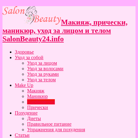
Макияж, прически,
маникюр, уход за лицом и телом
SalonBeauty24.info
Здоровье
Уход за собой
Уход за лицом
Уход за волосами
Уход за руками
Уход за телом
Make Up
Макияж
Маникюр
Парфюмерия
Прически
Похудение
Диеты
Правильное питание
Упражнения для похудения
Статьи