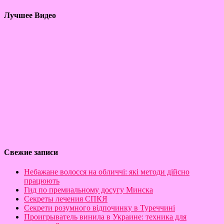
Лучшее Видео
Свежие записи
Небажане волосся на обличчі: які методи дійсно
працюють
Гид по премиальному досугу Минска
Секреты лечения СПКЯ
Секрети розумного відпочинку в Туреччині
Проигрыватель винила в Украине: техника для