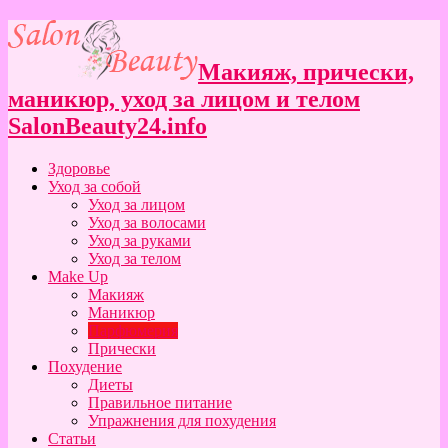
Макияж, прически,
маникюр, уход за лицом и телом
SalonBeauty24.info
Здоровье
Уход за собой
Уход за лицом
Уход за волосами
Уход за руками
Уход за телом
Make Up
Макияж
Маникюр
Парфюмерия
Прически
Похудение
Диеты
Правильное питание
Упражнения для похудения
Статьи