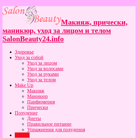
Макияж, прически,
маникюр, уход за лицом и телом
SalonBeauty24.info
Здоровье
Уход за собой
Уход за лицом
Уход за волосами
Уход за руками
Уход за телом
Make Up
Макияж
Маникюр
Парфюмерия
Прически
Похудение
Диеты
Правильное питание
Упражнения для похудения
Статьи