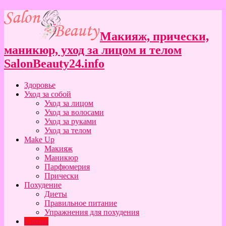
Макияж, прически,
маникюр, уход за лицом и телом
SalonBeauty24.info
Здоровье
Уход за собой
Уход за лицом
Уход за волосами
Уход за руками
Уход за телом
Make Up
Макияж
Маникюр
Парфюмерия
Прически
Похудение
Диеты
Правильное питание
Упражнения для похудения
Статьи