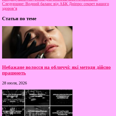
Следующие:
Водний баланс від АБК Дніпро: секрет вашого
здоров’я
Статьи по теме
Небажане волосся на обличчі: які методи дійсно
працюють
28 июля, 2026