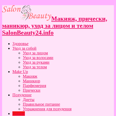
Макияж, прически,
маникюр, уход за лицом и телом
SalonBeauty24.info
Здоровье
Уход за собой
Уход за лицом
Уход за волосами
Уход за руками
Уход за телом
Make Up
Макияж
Маникюр
Парфюмерия
Прически
Похудение
Диеты
Правильное питание
Упражнения для похудения
Статьи