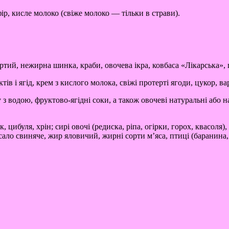
р, кисле молоко (свіже молоко — тільки в страви).
ртий, нежирна шинка, краби, овочева ікра, ковбаса «Лікарська»,
ів і ягід, крем з кислого молока, свіжі протерті ягоди, цукор, ва
 з водою, фруктово-ягідні соки, а також овочеві натуральні або
 цибуля, хрін; сирі овочі (редиска, ріпа, огірки, горох, квасоля)
, сало свиняче, жир яловичий, жирні сорти м’яса, птиці (баранина,