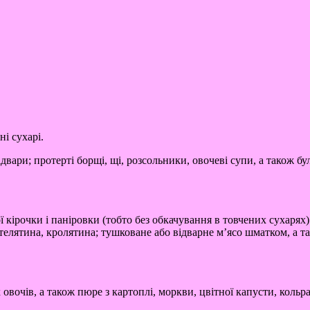
ні сухарі.
відвари; протерті борщі, щі, розсольники, овочеві супи, а також
убої кірочки і паніровки (тобто без обкачування в товчених суха
телятина, кролятина; тушковане або відварне м’ясо шматком, а та
вочів, а також пюре з картоплі, моркви, цвітної капусти, кольраб