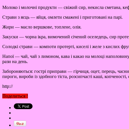
Молоко і молочні продукти — свіжий сир, некисла сметана, кефі
Страви з яєць — яйця, омлети смажені і приготовані на парі.
Жири — масло вершкове, топлене, олія.
Закуски — чорна ікра, вимочений січений оселедець, сир проте
Солодкі страви — компоти протерті, киселі і желе з кислих фрукт
Напої — чай, чай з лимоном, кава і какао на молоці наполовину
рази на день.
Забороняються: гострі приправи — гірчиця, оцет, перець, часник,
пироги, вироби із здобного тіста, розсипчасті каші, копченості
http://
Поделиться !