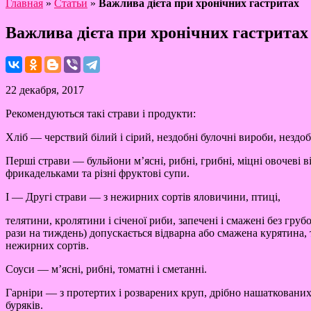
Главная
»
Статьи
»
Важлива дiєта при хронiчних гастритах
Важлива дiєта при хронiчних гастритах
22 декабря, 2017
Рекомендуються такі страви і продукти:
Хліб — черствий білий і сірий, нездобні булочні вироби, нездоб
Перші страви — бульйони м’ясні, рибні, грибні, міцні овочеві 
фрикадельками та різні фруктові супи.
І — Другі страви — з нежирних сортів яловичини, птиці,
телятини, кролятини і січеної риби, запечені і смажені без гр
рази на тиждень) допускається відварна або смажена курятина, 
нежирних сортів.
Соуси — м’ясні, рибні, томатні і сметанні.
Гарніри — з протертих і розварених круп, дрібно нашаткованих о
буряків.