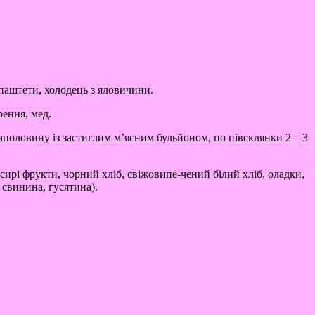
 паштети, холодець з яловичини.
рення, мед.
 наполовину із застиглим м’ясним бульйоном, по півсклянки 2—3
, сирі фрукти, чорний хліб, свіжовипе-чений білий хліб, оладки,
 свинина, гусятина).