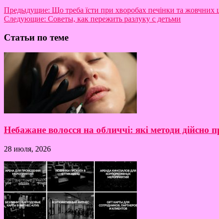
Предыдущие:
Що треба їсти при хворобах печiнки та жовчних 
Следующие:
Советы, как пережить разлуку с детьми
Статьи по теме
Небажане волосся на обличчі: які методи дійсно
28 июля, 2026