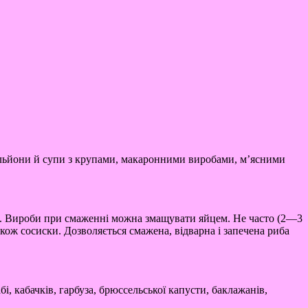
 бульйони й супи з крупами, макаронними виробами, м’ясними
рях). Вироби при смаженні можна змащувати яйцем. Не часто (2—3
кож сосиски. Дозволяється смажена, відварна і запечена риба
і, кабачків, гарбуза, брюссельської капусти, баклажанів,