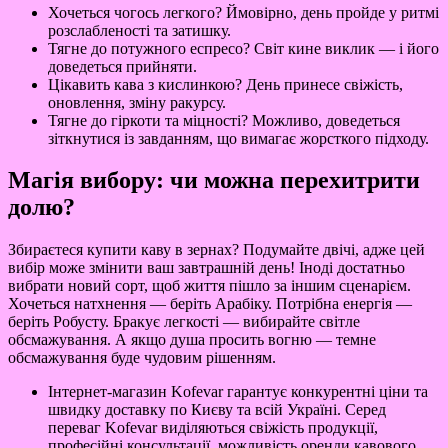
Хочеться чогось легкого? Ймовірно, день пройде у ритмі
розслабленості та затишку.
Тягне до потужного еспресо? Світ кине виклик — і його
доведеться прийняти.
Цікавить кава з кислинкою? День принесе свіжість,
оновлення, зміну ракурсу.
Тягне до гіркоти та міцності? Можливо, доведеться
зіткнутися із завданням, що вимагає жорсткого підходу.
Магія вибору: чи можна перехитрити
долю?
Збираєтеся купити каву в зернах? Подумайте двічі, адже цей
вибір може змінити ваш завтрашній день! Іноді достатньо
вибрати новий сорт, щоб життя пішло за іншим сценарієм.
Хочеться натхнення — беріть Арабіку. Потрібна енергія —
беріть Робусту. Бракує легкості — вибирайте світле
обсмажування. А якщо душа просить вогню — темне
обсмажування буде чудовим рішенням.
Інтернет-магазин Kofevar гарантує конкурентні ціни та
швидку доставку по Києву та всій Україні. Серед
переваг Kofevar виділяються свіжість продукції,
професійні консультації, можливість оренди кавового