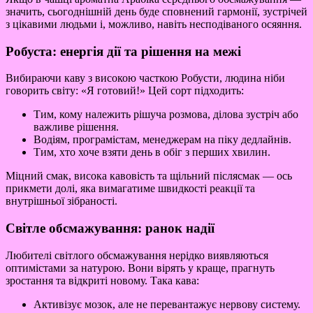
значить, сьогоднішній день буде сповнений гармонії, зустрічей
з цікавими людьми і, можливо, навіть несподіваного осяяння.
Робуста: енергія дії та рішення на межі
Вибираючи каву з високою часткою Робусти, людина ніби
говорить світу: «Я готовий!» Цей сорт підходить:
Тим, кому належить рішуча розмова, ділова зустріч або
важливе рішення.
Водіям, програмістам, менеджерам на піку дедлайнів.
Тим, хто хоче взяти день в обіг з перших хвилин.
Міцний смак, висока кавовість та щільний післясмак — ось
прикмети долі, яка вимагатиме швидкості реакції та
внутрішньої зібраності.
Світле обсмажування: ранок надії
Любителі світлого обсмажування нерідко виявляються
оптимістами за натурою. Вони вірять у краще, прагнуть
зростання та відкриті новому. Така кава:
Активізує мозок, але не перевантажує нервову систему.