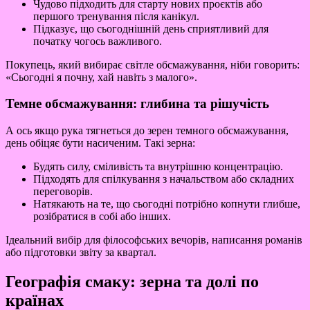
Чудово підходить для старту нових проєктів або
першого тренування після канікул.
Підказує, що сьогоднішній день сприятливий для
початку чогось важливого.
Покупець, який вибирає світле обсмажування, ніби говорить:
«Сьогодні я почну, хай навіть з малого».
Темне обсмажування: глибина та рішучість
А ось якщо рука тягнеться до зерен темного обсмажування,
день обіцяє бути насиченим. Такі зерна:
Будять силу, сміливість та внутрішню концентрацію.
Підходять для спілкування з начальством або складних
переговорів.
Натякають на те, що сьогодні потрібно копнути глибше,
розібратися в собі або інших.
Ідеальний вибір для філософських вечорів, написання романів
або підготовки звіту за квартал.
Географія смаку: зерна та долі по
країнах