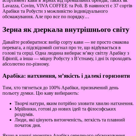
асортимент кави в зернах від преміальних брендів, таких як
Lavazza, Covim, VIVA COFFEE та Poli. В наявності є 37 сортів
Арабіки та Робусти з можливістю індивідуального
обсмажування. Але про все по порядку…
Зерна як дзеркала внутрішнього світу
Давайте розбиратися: вибір сорту кави — не просто смакова
перевага, а підсвідомий сигнал про те, що відбувається в
голові та серці. Одна людина вибирає м’яку світлу Арабіку з
Ефіопії, а інша — міцну Робусту з В’єтнаму, і дні їх проходять
абсолютно по-різному.
Арабіка: натхнення, м’якість і далекі горизонти
Тим, хто тягнеться до 100% Арабіки, призначений день
польоту думки. Цю каву вибирають:
Творчі натури, яким потрібно зловити хвилю натхнення.
Мрійники, готові до нових ідей та філософських
роздумів.
Люди, які цінують витонченість, легкість та плавний
початок дня.
Якщо в чашці ароматна Арабіка середнього обсмажування —