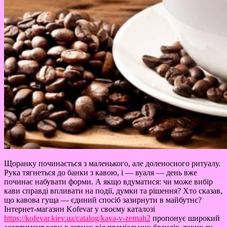
Щоранку починається з маленького, але доленосного ритуалу.
Рука тягнеться до банки з кавою, і — вуаля — день вже
починає набувати форми. А якщо вдуматися: чи може вибір
кави справді впливати на події, думки та рішення? Хто сказав,
що кавова гуща — єдиний спосіб зазирнути в майбутнє?
Інтернет-магазин Kofevar у своєму каталозі
https://kofevar.kiev.ua/catalog/kava-v-zernah2
пропонує широкий