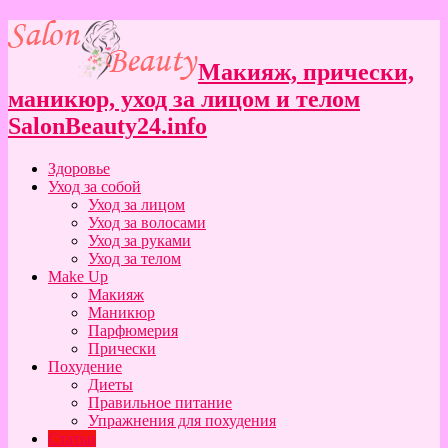
Макияж, прически,
маникюр, уход за лицом и телом
SalonBeauty24.info
Здоровье
Уход за собой
Уход за лицом
Уход за волосами
Уход за руками
Уход за телом
Make Up
Макияж
Маникюр
Парфюмерия
Прически
Похудение
Диеты
Правильное питание
Упражнения для похудения
Статьи