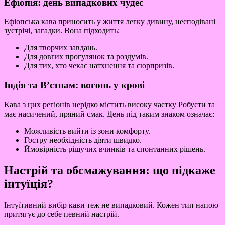
Ефіопія: день випадкових чудес
Ефіопська кава приносить у життя легку дивину, несподівані
зустрічі, загадки. Вона підходить:
Для творчих завдань.
Для довгих прогулянок та роздумів.
Для тих, хто чекає натхнення та сюрпризів.
Індія та В’єтнам: вогонь у крові
Кава з цих регіонів нерідко містить високу частку Робусти та
має насичений, пряний смак. День під таким знаком означає:
Можливість вийти із зони комфорту.
Гостру необхідність діяти швидко.
Ймовірність рішучих вчинків та спонтанних рішень.
Настрій та обсмажування: що підкаже
інтуїція?
Інтуїтивний вибір кави теж не випадковий. Кожен тип напою
притягує до себе певний настрій.