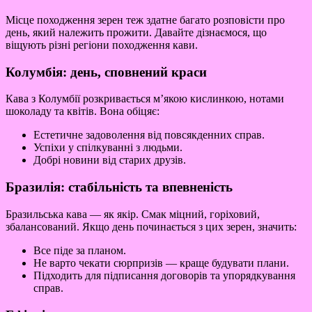
Місце походження зерен теж здатне багато розповісти про
день, який належить прожити. Давайте дізнаємося, що
віщують різні регіони походження кави.
Колумбія: день, сповнений краси
Кава з Колумбії розкривається м’якою кислинкою, нотами
шоколаду та квітів. Вона обіцяє:
Естетичне задоволення від повсякденних справ.
Успіхи у спілкуванні з людьми.
Добрі новини від старих друзів.
Бразилія: стабільність та впевненість
Бразильська кава — як якір. Смак міцний, горіховий,
збалансований. Якщо день починається з цих зерен, значить:
Все піде за планом.
Не варто чекати сюрпризів — краще будувати плани.
Підходить для підписання договорів та упорядкування
справ.