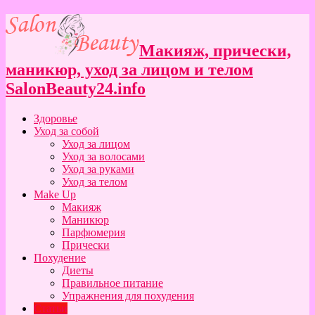
Макияж, прически,
маникюр, уход за лицом и телом
SalonBeauty24.info
Здоровье
Уход за собой
Уход за лицом
Уход за волосами
Уход за руками
Уход за телом
Make Up
Макияж
Маникюр
Парфюмерия
Прически
Похудение
Диеты
Правильное питание
Упражнения для похудения
Статьи