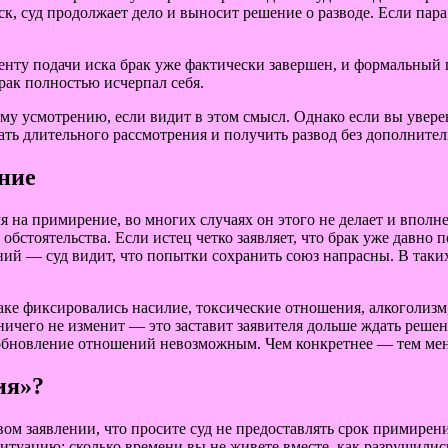
ск, суд продолжает дело и выносит решение о разводе. Если пар
менту подачи иска брак уже фактически завершен, и формальный 
рак полностью исчерпал себя.
ему усмотрению, если видит в этом смысл. Однако если вы увере
ежать длительного рассмотрения и получить развод без дополните
ение
мя на примирение, во многих случаях он этого не делает и впол
стоятельства. Если истец четко заявляет, что брак уже давно п
 — суд видит, что попытки сохранить союз напрасны. В таких д
аке фиксировались насилие, токсические отношения, алкоголизм,
ичего не изменит — это заставит заявителя дольше ждать решен
зобновление отношений невозможным. Чем конкретнее — тем мень
ия»?
вом заявлении, что просите суд не предоставлять срок примирени
итуацию: сколько времени вы не живете вместе, как разрушилис