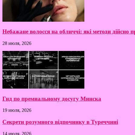
Небажане волосся на обличчі: які методи дійсно
28 июля, 2026
Гид по премиальному досугу Минска
19 июля, 2026
Секрети розумного відпочинку в Туреччині
14 июля, 2026