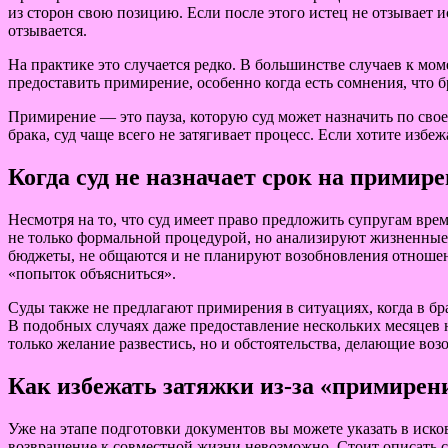
из сторон свою позицию. Если после этого истец не отзывает и
отзывается.
На практике это случается редко. В большинстве случаев к мо
предоставить примирение, особенно когда есть сомнения, что б
Примирение — это пауза, которую суд может назначить по сво
брака, суд чаще всего не затягивает процесс. Если хотите изб
Когда суд не назначает срок на примир
Несмотря на то, что суд имеет право предложить супругам вре
не только формальной процедурой, но анализируют жизненные об
бюджеты, не общаются и не планируют возобновления отношений
«попыток объясниться».
Суды также не предлагают примирения в ситуациях, когда в бр
В подобных случаях даже предоставление нескольких месяцев н
только желание развестись, но и обстоятельства, делающие во
Как избежать затяжки из-за «примирен
Уже на этапе подготовки документов вы можете указать в иско
возвращение к совместной жизни невозможно. Стоит описать с