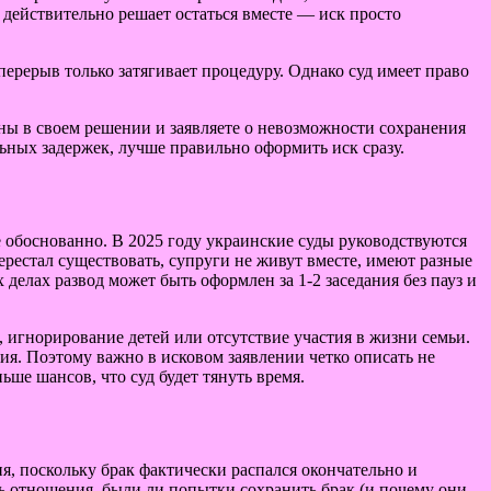
а действительно решает остаться вместе — иск просто
перерыв только затягивает процедуру. Однако суд имеет право
ны в своем решении и заявляете о невозможности сохранения
льных задержек, лучше правильно оформить иск сразу.
не обоснованно. В 2025 году украинские суды руководствуются
ерестал существовать, супруги не живут вместе, имеют разные
елах развод может быть оформлен за 1-2 заседания без пауз и
 игнорирование детей или отсутствие участия в жизни семьи.
ия. Поэтому важно в исковом заявлении четко описать не
ше шансов, что суд будет тянуть время.
я, поскольку брак фактически распался окончательно и
ь отношения, были ли попытки сохранить брак (и почему они