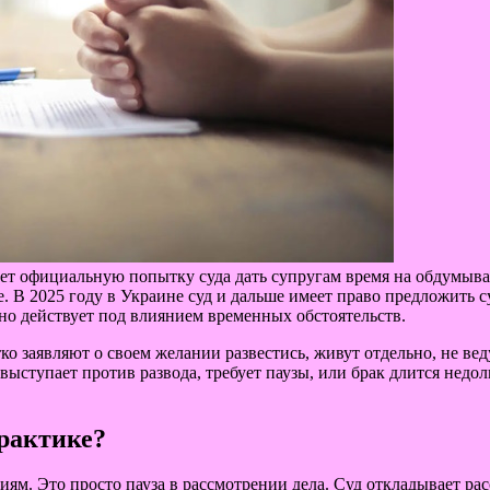
ет официальную попытку суда дать супругам время на обдумыван
е. В 2025 году в Украине суд и дальше имеет право предложить с
но действует под влиянием временных обстоятельств.
тко заявляют о своем желании развестись, живут отдельно, не ве
выступает против развода, требует паузы, или брак длится недол
практике?
ям. Это просто пауза в рассмотрении дела. Суд откладывает рас