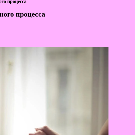
го процесса
ного процесса