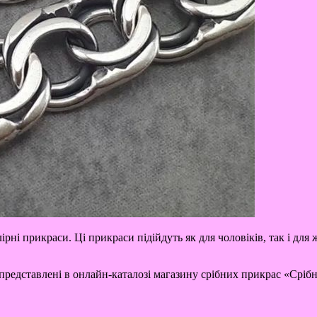
рні прикраси. Ці прикраси підійдуть як для чоловіків, так і дл
представлені в онлайн-каталозі магазину срібних прикрас «Срібн