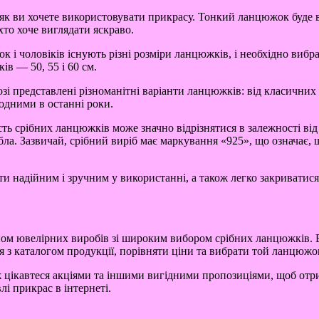
, як ви хочете використовувати прикрасу. Тонкий ланцюжок буде 
хто хоче виглядати яскраво.
 і чоловіків існують різні розміри ланцюжків, і необхідно вибр
ів — 50, 55 і 60 см.
зі представлені різноманітні варіанти ланцюжків: від класичних
одними в останні роки.
кість срібних ланцюжків може значно відрізнятися в залежності в
ла. Зазвичай, срібний виріб має маркування «925», що означає, щ
и надійним і зручним у використанні, а також легко закриватися
ом ювелірних виробів зі широким вибором срібних ланцюжків. В
 з каталогом продукції, порівняти ціни та вибрати той ланцюжок
ж цікавтеся акціями та іншими вигідними пропозиціями, щоб отри
і прикрас в інтернеті.