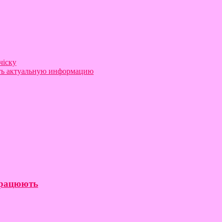
чіску
ать актуальную информацию
 працюють