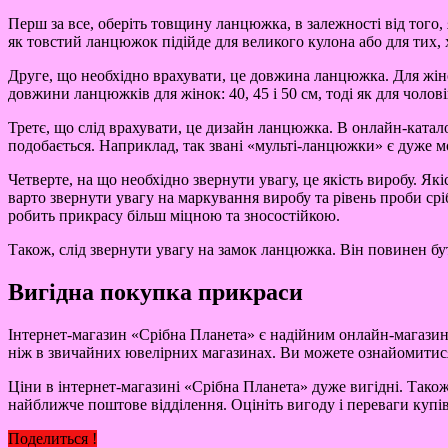
Перш за все, оберіть товщину ланцюжка, в залежності від того
як товстий ланцюжок підійде для великого кулона або для тих, 
Друге, що необхідно врахувати, це довжина ланцюжка. Для жінок
довжини ланцюжків для жінок: 40, 45 і 50 см, тоді як для чоловік
Третє, що слід врахувати, це дизайн ланцюжка. В онлайн-катало
подобається. Наприклад, так звані «мульті-ланцюжки» є дуже м
Четверте, на що необхідно звернути увагу, це якість виробу. Я
варто звернути увагу на маркування виробу та рівень проби сріб
робить прикрасу більш міцною та зносостійкою.
Також, слід звернути увагу на замок ланцюжка. Він повинен бут
Вигідна покупка прикраси
Інтернет-магазин «Срібна Планета» є надійним онлайн-магазин
ніж в звичайних ювелірних магазинах. Ви можете ознайомитися
Ціни в інтернет-магазині «Срібна Планета» дуже вигідні. Тако
найближче поштове відділення. Оцініть вигоду і переваги купівл
Поделиться !