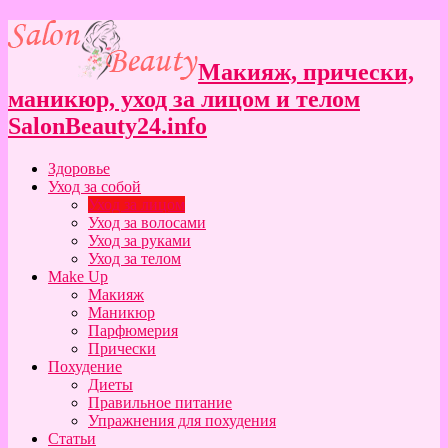
Макияж, прически,
маникюр, уход за лицом и телом
SalonBeauty24.info
Здоровье
Уход за собой
Уход за лицом
Уход за волосами
Уход за руками
Уход за телом
Make Up
Макияж
Маникюр
Парфюмерия
Прически
Похудение
Диеты
Правильное питание
Упражнения для похудения
Статьи