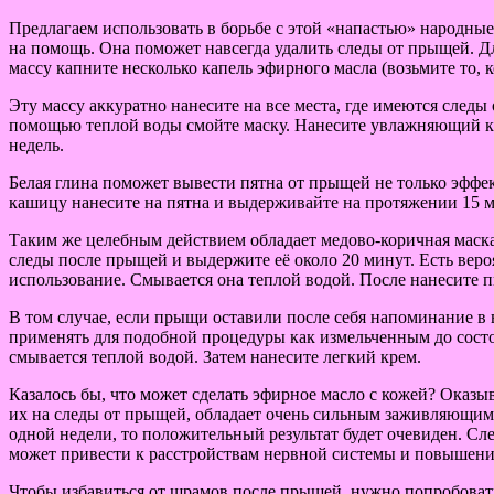
Предлагаем использовать в борьбе с этой «напастью» народные
на помощь. Она поможет навсегда удалить следы от прыщей. 
массу капните несколько капель эфирного масла (возьмите то, к
Эту массу аккуратно нанесите на все места, где имеются след
помощью теплой воды смойте маску. Нанесите увлажняющий кре
недель.
Белая глина поможет вывести пятна от прыщей не только эффе
кашицу нанесите на пятна и выдерживайте на протяжении 15 
Таким же целебным действием обладает медово-коричная маска
следы после прыщей и выдержите её около 20 минут. Есть веро
использование. Смывается она теплой водой. После нанесите п
В том случае, если прыщи оставили после себя напоминание 
применять для подобной процедуры как измельченным до состо
смывается теплой водой. Затем нанесите легкий крем.
Казалось бы, что может сделать эфирное масло с кожей? Оказы
их на следы от прыщей, обладает очень сильным заживляющим
одной недели, то положительный результат будет очевиден. Сл
может привести к расстройствам нервной системы и повышени
Чтобы избавиться от шрамов после прыщей, нужно попробовать