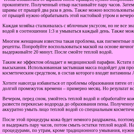
прокипятите. Полученный отвар настаивайте пару часов. Затем
шрамы от прыщей два раза в день. Также можно воспользовать
от прыщей нужно обрабатывать этой настойкой утром и вечеро
Каждая хозяйка сталкивалась с яблочным уксусом, но не все зн
водой в соотношении 1:3 и умываться каждый день. Также мож
Многим женщинам известна такая проблема, как пигментные пя
рецепты. Попробуйте воспользоваться маской на основе яично
выдерживайте 20 минут. После смойте теплой водой.
Таким же эффектом обладает и медицинский парафин. Кстати п
высыхания. Использованная застывшая масса подойдет для пр
косметическим средством, в состав которого входят витамины 
Хотите навсегда избавиться от проблемы образования пятен от
долгий промежуток времени – примерно месяц. Но результат все
Вечером, перед сном, умойтесь теплой водой и обработайте ко
развести перекисью водорода до образования пены. Полученную
аккуратно умыть лицо теплой водой со специальным косметич
После этой процедуры кожа будет немного раздражена, поэтому
и выдержать пару часов, потом смыть остатки теплой водой. Н
процедурами, по утрам, кроме традиционного умывания, нужн