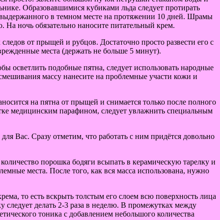
льнике. Образовавшимися кубиками льда следует протирать
я, выдержанного в темном месте на протяжении 10 дней. Шрамы
. На ночь обязательно наносите питательный крем.
 следов от прыщей и рубцов. Достаточно просто развести его с
режденные места (держать не больше 5 минут).
бы осветлить подобные пятна, следует использовать народные
 смешивания массу нанесите на проблемные участи кожи и
носится на пятна от прыщей и снимается только после полного
ботке медицинским парафином, следует увлажнить специальным
для Вас. Сразу отметим, что работать с ним придётся довольно
е количество порошка бодяги всыпать в керамическую тарелку и
емные места. После того, как вся масса использована, нужно
рема, то есть вскрыть толстым его слоем всю поверхность лица
у следует делать 2-3 раза в неделю. В промежутках между
етического тоника с добавлением небольшого количества