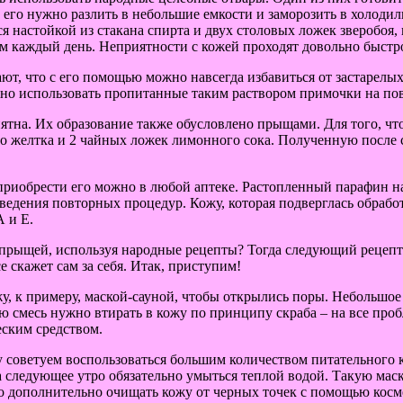
 его нужно разлить в небольшие емкости и заморозить в холоди
ся настойкой из стакана спирта и двух столовых ложек зверобо
м каждый день. Неприятности с кожей проходят довольно быстро
ают, что с его помощью можно навсегда избавиться от застарелых
но использовать пропитанные таким раствором примочки на пов
тна. Их образование также обусловлено прыщами. Для того, что
го желтка и 2 чайных ложек лимонного сока. Полученную после
риобрести его можно в любой аптеке. Растопленный парафин на
оведения повторных процедур. Кожу, которая подверглась обра
А и Е.
 прыщей, используя народные рецепты? Тогда следующий рецепт 
 скажет сам за себя. Итак, приступим!
жу, к примеру, маской-сауной, чтобы открылись поры. Небольшо
 смесь нужно втирать в кожу по принципу скраба – на все пробл
еским средством.
 советуем воспользоваться большим количеством питательного к
а следующее утро обязательно умыться теплой водой. Такую маск
о дополнительно очищать кожу от черных точек с помощью косм