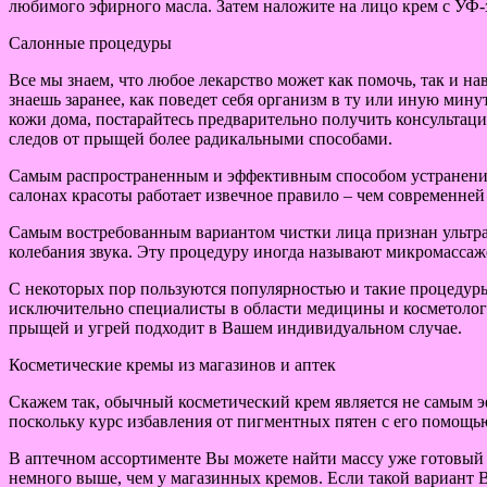
любимого эфирного масла. Затем наложите на лицо крем с УФ-
Салонные процедуры
Все мы знаем, что любое лекарство может как помочь, так и н
знаешь заранее, как поведет себя организм в ту или иную мин
кожи дома, постарайтесь предварительно получить консультаци
следов от прыщей более радикальными способами.
Самым распространенным и эффективным способом устранения у
салонах красоты работает извечное правило – чем современней
Самым востребованным вариантом чистки лица признан ультра
колебания звука. Эту процедуру иногда называют микромассаж
С некоторых пор пользуются популярностью и такие процедур
исключительно специалисты в области медицины и косметологи
прыщей и угрей подходит в Вашем индивидуальном случае.
Косметические кремы из магазинов и аптек
Скажем так, обычный косметический крем является не самым э
поскольку курс избавления от пигментных пятен с его помощь
В аптечном ассортименте Вы можете найти массу уже готовый 
немного выше, чем у магазинных кремов. Если такой вариант В