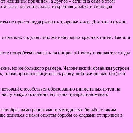
 от женщины причинам, а другое – если она сама в этом
ьем глаза, ослепительная, искренняя улыбка и сияющая
сем не просто поддерживать здоровье кожи. Для этого нужно
к из мелких сосудов либо же небольших красных пятен. Так или
вместе попробуем ответить на вопрос «Почему появляются следы
ение, но не большого размера. Человеческий организм устроен
, плохо продезинфицировать ранку, либо же (не дай бог) его
м, который способствует образованию пигментных пятен на
нашу кожу, а особенно, если она предрасположена к
разнообразными рецептами и методиками борьбы с таким
аще делиться с нами опытом борьбы со следами от прыщей в