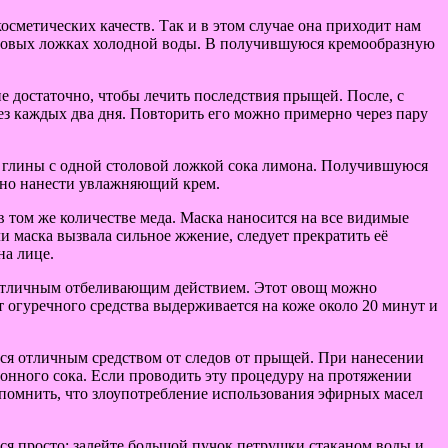
осметических качеств. Так и в этом случае она приходит нам
толовых ложках холодной воды. В получившуюся кремообразную
не достаточно, чтобы лечить последствия прыщей. После, с
з каждых два дня. Повторить его можно примерно через пару
й глины с одной столовой ложкой сока лимона. Получившуюся
ьно нанести увлажняющий крем.
 том же количестве меда. Маска наносится на все видимые
и маска вызвала сильное жжение, следует прекратить её
на лице.
т отличным отбеливающим действием. Этот овощ можно
 огуречного средства выдерживается на коже около 20 минут и
ется отличным средством от следов от прыщей. При нанесении
нного сока. Если проводить эту процедуру на протяжении
 помнить, что злоупотребление использования эфирных масел
ся просто: залейте большой пучок петрушки стаканом воды и