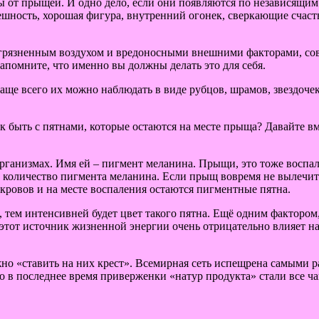
ды от прыщей. И одно дело, если они появляются по независящим
нешность, хорошая фигура, внутренний огонек, сверкающие счаст
загрязненным воздухом и вредоносными внешними факторами, сов
Запомните, что именно вы должны делать это для себя.
аще всего их можно наблюдать в виде рубцов, шрамов, звездоче
ак быть с пятнами, которые остаются на месте прыща? Давайте 
рганизмах. Имя ей – пигмент меланина. Прыщи, это тоже воспал
е количество пигмента меланина. Если прыщ вовремя не вылечить
кровов и на месте воспаления остаются пигментные пятна.
, тем интенсивней будет цвет такого пятна. Ещё одним факторо
тот источник жизненной энергии очень отрицательно влияет на 
но «ставить на них крест». Всемирная сеть испещрена самыми 
о в последнее время приверженки «натур продукта» стали все ч