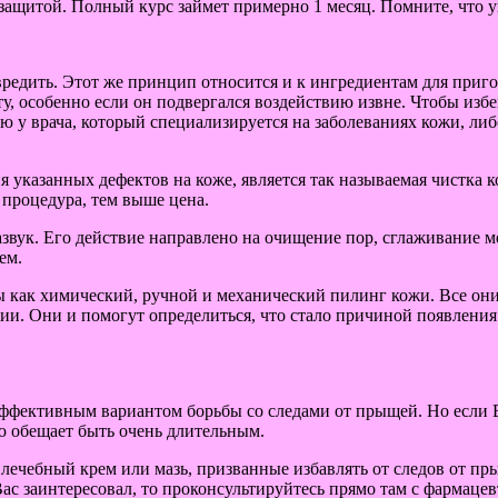
защитой. Полный курс займет примерно 1 месяц. Помните, что 
авредить. Этот же принцип относится и к ингредиентам для при
уту, особенно если он подвергался воздействию извне. Чтобы и
ю у врача, который специализируется на заболеваниях кожи, либ
казанных дефектов на коже, является так называемая чистка к
 процедура, тем выше цена.
звук. Его действие направлено на очищение пор, сглаживание 
ем.
ы как химический, ручной и механический пилинг кожи. Все он
и. Они и помогут определиться, что стало причиной появления 
ффективным вариантом борьбы со следами от прыщей. Но если Вы
ю обещает быть очень длительным.
лечебный крем или мазь, призванные избавлять от следов от пр
ас заинтересовал, то проконсультируйтесь прямо там с фармаце