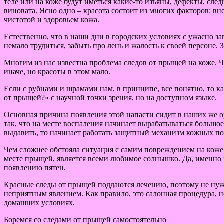
теле или на коже будут иметься какие-то изъяны, дефекты, сле
виновата. Ясно одно – красота состоит из многих факторов: в
чистотой и здоровьем кожа.
Естественно, что в наши дни в городских условиях с ужасно 
немало трудиться, забыть про лень и жалость к своей персоне. 
Многим из нас известна проблема следов от прыщей на коже. Ч
иначе, но красоты в этом мало.
Если с рубцами и шрамами нам, в принципе, все понятно, то к
от прыщей?» с научной точки зрения, но на доступном языке.
Основная причина появления этой напасти сидит в наших же о
так, что на месте воспаления начинает вырабатываться большо
выдавить, то начинает работать защитный механизм кожных по
Чем сложнее обстояла ситуация с самим повреждением на коже
месте прыщей, является всеми любимое солнышко. Да, именно э
появлению пятен.
Красные следы от прыщей поддаются лечению, поэтому не нуж
неприятным явлением. Как правило, это салонная процедура, н
домашних условиях.
Боремся со следами от прыщей самостоятельно