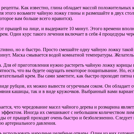
 рецепты. Как известно, глина обладает массой положительных к
Для этого возьмите чайную ложку глины и размешайте в двух с
оторое вам больше всего нравится).
ы от прыщей на лице, и выдержите 10 минут. Этого времени впол
м. Один курс такого лечения включает в себя 4 процедуры чере
ктивно, но и быстро. Просто смешайте одну чайную ложку тако
минут. Маска смывается водой комнатной температуры. Желател
. Для её приготовления нужно растереть чайную ложку корицы в
ятность, что вы будете ощущать некоторое пощипывание. Но, есл
итательный крем. Вы сами заметите, как быстро проходят пятна 
в виде рубцов, их можно вывести огуречным соком. Он обладае
яния кашицы, так и в виде кружочков. Выбранный вами вариант
вается, что чередование масел чайного дерева и розмарина явля
 эффектом. Иногда их смешивают с небольшим количеством лимо
еды от прыщей проходят очень быстро и безболезненно. Следует
ю артериального давления.
 использовать народные целебные отвары. Один из них готовит