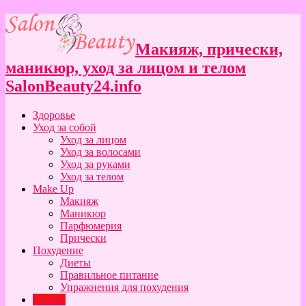
Макияж, прически,
маникюр, уход за лицом и телом
SalonBeauty24.info
Здоровье
Уход за собой
Уход за лицом
Уход за волосами
Уход за руками
Уход за телом
Make Up
Макияж
Маникюр
Парфюмерия
Прически
Похудение
Диеты
Правильное питание
Упражнения для похудения
Статьи