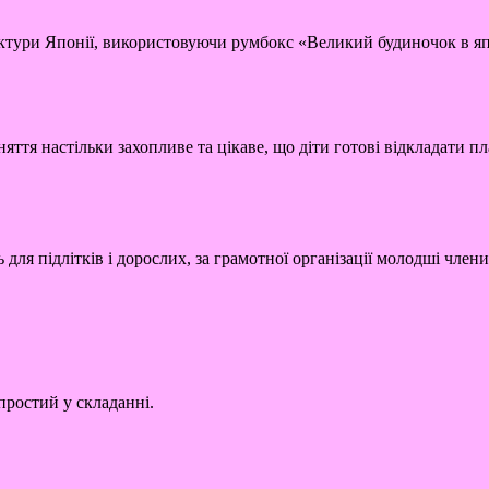
ектури Японії, використовуючи румбокс «Великий будиночок в яп
яття настільки захопливе та цікаве, що діти готові відкладати п
 для підлітків і дорослих, за грамотної організації молодші чле
простий у складанні.