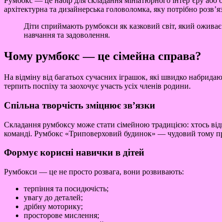
Румбокс — це набір для складання мініатюрного інтер’єру або буд
архітектурна та дизайнерська головоломка, яку потрібно розв’я
Діти сприймають румбокси як казковий світ, який оживає
навчання та задоволення.
Чому румбокс — це сімейна справа?
На відміну від багатьох сучасних іграшок, які швидко набрида
терпить поспіху та заохочує участь усіх членів родини.
Спільна творчість зміцнює зв’язки
Складання румбоксу може стати сімейною традицією: хтось відпо
команді. Румбокс «Триповерховий будинок» — чудовий тому пр
Формує корисні навички в дітей
Румбокси — це не просто розвага, вони розвивають:
терпіння та посидючість;
увагу до деталей;
дрібну моторику;
просторове мислення;