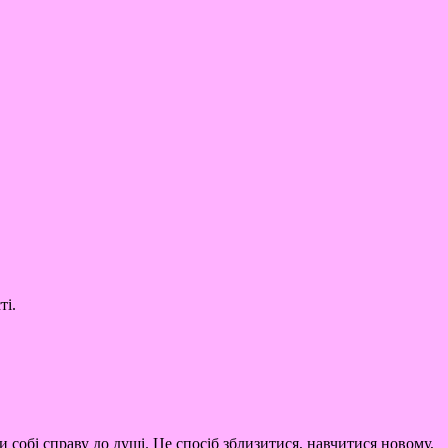
ті.
и собі справу до душі. Це спосіб зблизитися, навчитися новому,