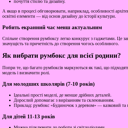
почуття стилю та дизайну.
А якщо в процесі обговорювати, наприклад, особливості архіт
освітні елементи — від основ дизайну до історії культури.
Робить екранний час менш актуальним
Спільне створення румбоксу легко конкурує з гаджетами. Це зан
значущість та причетність до створення чогось особливого.
Як вибрати румбокс для всієї родини?
Попри те, що багато румбоксів маркуються як такі, що підходять
модель і визначити ролі.
Для молодших школярів (7-10 років)
Ідеальні прості моделі, де менше дрібних деталей.
Дорослий допомагає з вирізанням та склеюванням.
Приклад: румбокс «Будиночок з деревом» — казковий та 
Для дітей 11-13 років
Можна підключати до роботи зі світлодіодами.