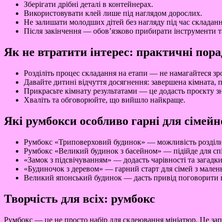
Зберігати дрібні деталі в контейнерах.
Використовувати клей лише під наглядом дорослих.
Не залишати молодших дітей без нагляду під час складанн
Після закінчення — обов’язково прибирати інструменти т
Як не втратити інтерес: практичні пор
Розділіть процес складання на етапи — не намагайтеся зро
Давайте дитині відчуття досягнення: завершена кімната, п
Прикрасьте кімнату результатами — це додасть проєкту з
Хваліть та обговорюйте, що вийшло найкраще.
Які румбокси особливо гарні для сімейн
Румбокс «Триповерховий будинок» — можливість розділити
Румбокс «Великий будинок з басейном» — підійде для спіл
«Замок з підсвічуванням» — додасть чарівності та загадки
«Будиночок з деревом» — гарний старт для сімей з мален
Великий японський будинок — дасть привід поговорити пр
Творчість для всіх: румбокс
Румбокс — це не просто набір для склеювання мініатюр. Це запр