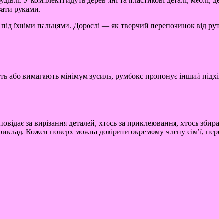
івлі. У комплекті йдуть дерев’яні та пластикові деталі, меблі, д
зати руками.
 під їхніми пальцями. Дорослі — як творчий перепочинок від рут
ють або вимагають мінімум зусиль, румбокс пропонує інший підх
відає за вирізання деталей, хтось за приклеювання, хтось збира
иклад. Кожен поверх можна довірити окремому члену сім’ї, пер