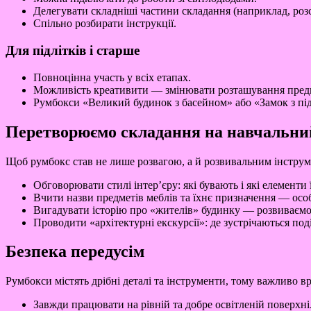
Делегувати складніші частини складання (наприклад, розс
Спільно розбирати інструкції.
Для підлітків і старше
Повноцінна участь у всіх етапах.
Можливість креативити — змінювати розташування предм
Румбокси «Великий будинок з басейном» або «Замок з під
Перетворюємо складання на навчальни
Щоб румбокс став не лише розвагою, а й розвивальним інструме
Обговорювати стилі інтер’єру: які бувають і які елементи 
Вчити назви предметів меблів та їхнє призначення — осо
Вигадувати історію про «жителів» будинку — розвиваємо
Проводити «архітектурні екскурсії»: де зустрічаються подіб
Безпека передусім
Румбокси містять дрібні деталі та інструменти, тому важливо вр
Завжди працювати на рівній та добре освітленій поверхні