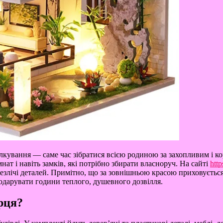
пілкування — саме час зібратися всією родиною за захопливим і 
нат і навіть замків, які потрібно збирати власноруч. На сайті
htt
лічі деталей. Примітно, що за зовнішньою красою приховується н
подарувати години теплого, душевного дозвілля.
рця?