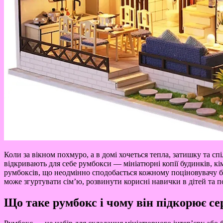
Коли за вікном похмуро, а в домі хочеться тепла, затишку та с
відкривають для себе румбокси — мініатюрні копії будинків, кім
румбоксів, що неодмінно сподобається кожному поціновувачу без
може згуртувати сім’ю, розвинути корисні навички в дітей та 
Що таке румбокс і чому він підкорює се