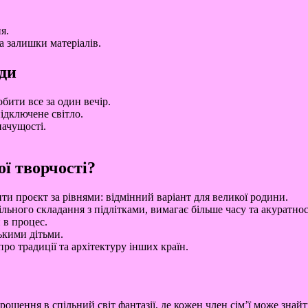
я.
а залишки матеріалів.
ади
бити все за один вечір.
ідключене світло.
начущості.
ої творчості?
 проєкт за рівнями: відмінний варіант для великої родини.
ьного складання з підлітками, вимагає більше часу та акуратнос
 в процес.
ькими дітьми.
о традиції та архітектуру інших країн.
ошення в спільний світ фантазії, де кожен член сім’ї може знайт