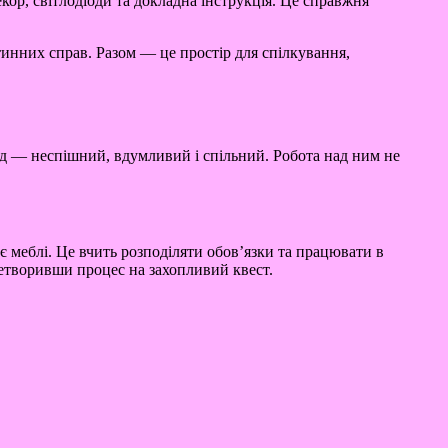
екор, світлодіоди та докладна інструкція. Це справжня
инних справ. Разом — це простір для спілкування,
ід — неспішний, вдумливий і спільний. Робота над ним не
є меблі. Це вчить розподіляти обов’язки та працювати в
етворивши процес на захопливий квест.