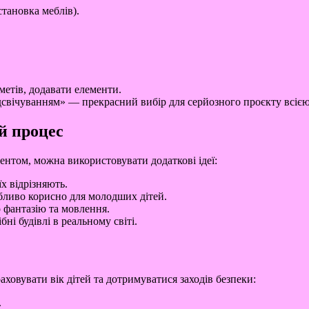
тановка меблів).
етів, додавати елементи.
свічуванням» — прекрасний вибір для серйозного проєкту всією
й процес
нтом, можна використовувати додаткові ідеї:
їх відрізняють.
бливо корисно для молодших дітей.
 фантазію та мовлення.
ні будівлі в реальному світі.
аховувати вік дітей та дотримуватися заходів безпеки:
.