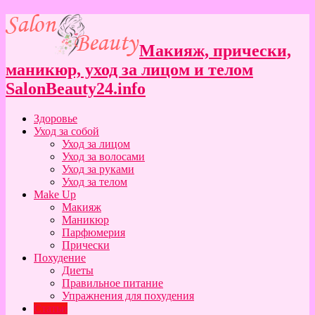
Макияж, прически,
маникюр, уход за лицом и телом
SalonBeauty24.info
Здоровье
Уход за собой
Уход за лицом
Уход за волосами
Уход за руками
Уход за телом
Make Up
Макияж
Маникюр
Парфюмерия
Прически
Похудение
Диеты
Правильное питание
Упражнения для похудения
Статьи