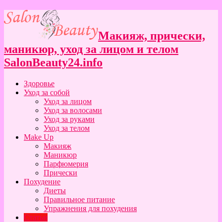
Макияж, прически,
маникюр, уход за лицом и телом
SalonBeauty24.info
Здоровье
Уход за собой
Уход за лицом
Уход за волосами
Уход за руками
Уход за телом
Make Up
Макияж
Маникюр
Парфюмерия
Прически
Похудение
Диеты
Правильное питание
Упражнения для похудения
Статьи