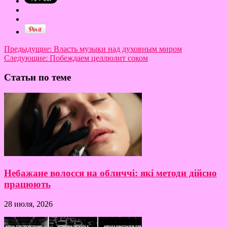
Предыдущие:
Власть музыки над духовным миром
Следующие:
Побеждаем целлюлит соком
Статьи по теме
Небажане волосся на обличчі: які методи дійсно
працюють
28 июля, 2026