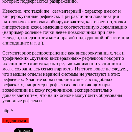
которых подвергаются раздражению.
Известно, что такой же „сегментарный» характер имеют и
висцерокутанные рефлексы. При различной локализации
патологического очага обнаруживаются, как известно, точки
гиперэстезии кожи, имеющие соответственную локализацию
(например болевые точки левее позвоночника при язве
желудка, гиперэстезия кожи правой подвздошной области при
аппендиците и т. д.).
Сегментарное распространение как висцерокутанных, так и
трофических „кутанно-висцеральных» рефлексов говорит о
их спинномозговом характере, так как именно у спинного
мозга сохранилась сегментарность. Из этого вовсе не следует,
что высшие отделы нервной системы не участвуют в этих
рефлексах. Участие коры головного мозга в подобных
рефлексах, например в рефлексах, возникающих при
воздействии на кожу горчичников, экспериментально
доказывается тем, что на их основе могут быть образованы
условные рефлексы.
http://
Поделиться !