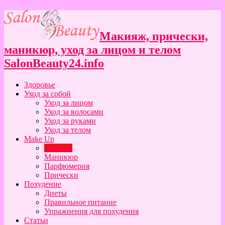
Макияж, прически,
маникюр, уход за лицом и телом
SalonBeauty24.info
Здоровье
Уход за собой
Уход за лицом
Уход за волосами
Уход за руками
Уход за телом
Make Up
Макияж
Маникюр
Парфюмерия
Прически
Похудение
Диеты
Правильное питание
Упражнения для похудения
Статьи