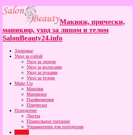
Макияж, прически,
маникюр, уход за лицом и телом
SalonBeauty24.info
Здоровье
Уход за собой
Уход за лицом
Уход за волосами
Уход за руками
Уход за телом
Make Up
Макияж
Маникюр
Парфюмерия
Прически
Похудение
Диеты
Правильное питание
Упражнения для похудения
Статьи