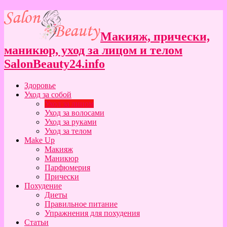
Макияж, прически,
маникюр, уход за лицом и телом
SalonBeauty24.info
Здоровье
Уход за собой
Уход за лицом
Уход за волосами
Уход за руками
Уход за телом
Make Up
Макияж
Маникюр
Парфюмерия
Прически
Похудение
Диеты
Правильное питание
Упражнения для похудения
Статьи