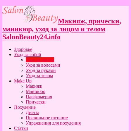
Макияж, прически,
маникюр, уход за лицом и телом
SalonBeauty24.info
Здоровье
Уход за собой
Уход за лицом
Уход за волосами
Уход за руками
Уход за телом
Make Up
Макияж
Маникюр
Парфюмерия
Прически
Похудение
Диеты
Правильное питание
Упражнения для похудения
Статьи