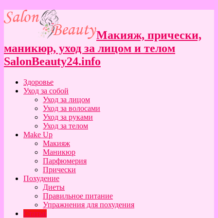
Макияж, прически,
маникюр, уход за лицом и телом
SalonBeauty24.info
Здоровье
Уход за собой
Уход за лицом
Уход за волосами
Уход за руками
Уход за телом
Make Up
Макияж
Маникюр
Парфюмерия
Прически
Похудение
Диеты
Правильное питание
Упражнения для похудения
Статьи