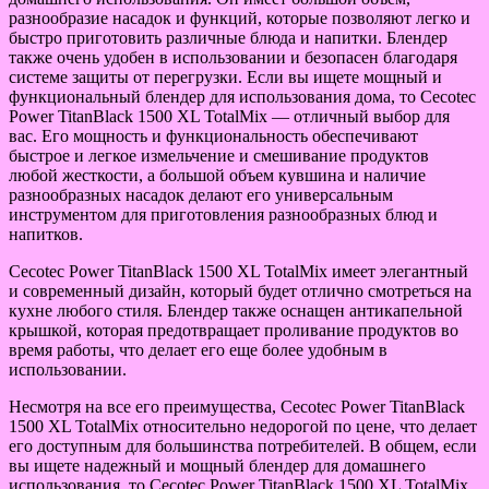
разнообразие насадок и функций, которые позволяют легко и
быстро приготовить различные блюда и напитки. Блендер
также очень удобен в использовании и безопасен благодаря
системе защиты от перегрузки. Если вы ищете мощный и
функциональный блендер для использования дома, то Cecotec
Power TitanBlack 1500 XL TotalMix — отличный выбор для
вас. Его мощность и функциональность обеспечивают
быстрое и легкое измельчение и смешивание продуктов
любой жесткости, а большой объем кувшина и наличие
разнообразных насадок делают его универсальным
инструментом для приготовления разнообразных блюд и
напитков.
Cecotec Power TitanBlack 1500 XL TotalMix имеет элегантный
и современный дизайн, который будет отлично смотреться на
кухне любого стиля. Блендер также оснащен антикапельной
крышкой, которая предотвращает проливание продуктов во
время работы, что делает его еще более удобным в
использовании.
Несмотря на все его преимущества, Cecotec Power TitanBlack
1500 XL TotalMix относительно недорогой по цене, что делает
его доступным для большинства потребителей. В общем, если
вы ищете надежный и мощный блендер для домашнего
использования, то Cecotec Power TitanBlack 1500 XL TotalMix