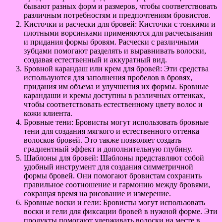
бывают разных форм и размеров, чтобы соответствовать
различным потребностям и предпочтениям бровистов.
Кисточки и расчески для бровей: Кисточки с тонкими и
плотными ворсинками применяются для расчесывания
и придания формы бровям. Расчески с различными
зубцами помогают разделять и выравнивать волоски,
создавая естественный и аккуратный вид.
Бровной карандаш или крем для бровей: Эти средства
используются для заполнения пробелов в бровях,
придания им объема и улучшения их формы. Бровные
карандаши и кремы доступны в различных оттенках,
чтобы соответствовать естественному цвету волос и
кожи клиента.
Бровные тени: Бровисты могут использовать бровные
тени для создания мягкого и естественного оттенка
волосков бровей. Это также позволяет создать
градиентный эффект и дополнительную глубину.
Шаблоны для бровей: Шаблоны представляют собой
удобный инструмент для создания симметричной
формы бровей. Они помогают бровистам сохранить
правильное соотношение и гармонию между бровями,
сокращая время на рисование и измерение.
Бровные воски и гели: Бровисты могут использовать
воски и гели для фиксации бровей в нужной форме. Эти
продукты помогают удерживать волоски на месте в