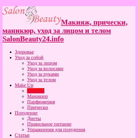
Макияж, прически,
маникюр, уход за лицом и телом
SalonBeauty24.info
Здоровье
Уход за собой
Уход за лицом
Уход за волосами
Уход за руками
Уход за телом
Make Up
Макияж
Маникюр
Парфюмерия
Прически
Похудение
Диеты
Правильное питание
Упражнения для похудения
Статьи