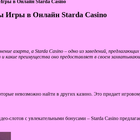
гры в Онлайн Starda Casino
 Игры в Онлайн Starda Casino
ние азарта, а Starda Casino – одно из заведений, предлагающи
ов и какие преимущества оно предоставляет в своем захватываю
торые невозможно найти в других казино. Это придает игровом
ео-слотов с увлекательными бонусами – Starda Casino предлага