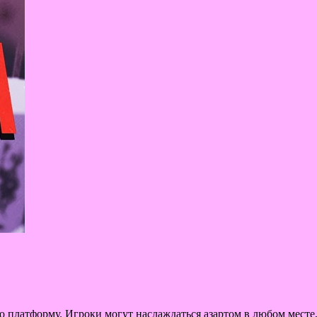
ю платформу. Игроки могут наслаждаться азартом в любом месте, 