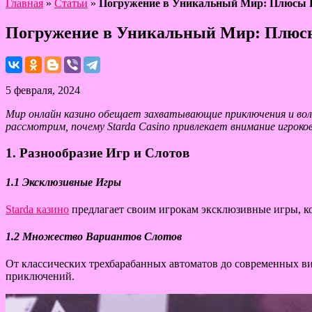
Главная
»
Статьи
»
Погружение в Уникальный Мир: Плюсы И
Погружение в Уникальный Мир: Плюсы
5 февраля, 2024
Мир онлайн казино обещает захватывающие приключения и волне
рассмотрим, почему Starda Casino привлекает внимание игрок
1. Разнообразие Игр и Слотов
1.1 Эксклюзивные Игры
Starda казино
предлагает своим игрокам эксклюзивные игры, ко
1.2 Множество Вариантов Слотов
От классических трехбарабанных автоматов до современных вид
приключений.