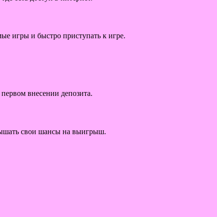
ые игры и быстро приступать к игре.
 первом внесении депозита.
вышать свои шансы на выигрыш.