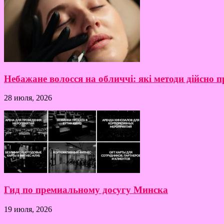
Небажане волосся на обличчі: які методи дійсно
28 июля, 2026
Гид по премиальному досугу Минска
19 июля, 2026