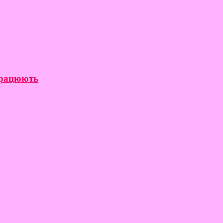
 працюють