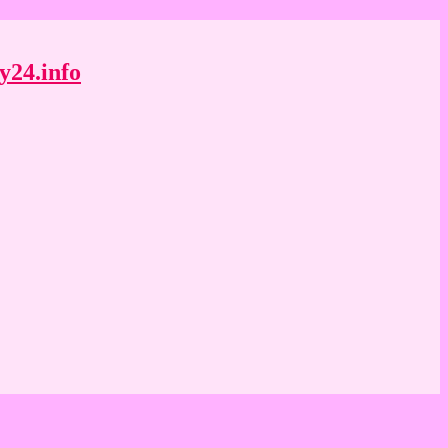
24.info