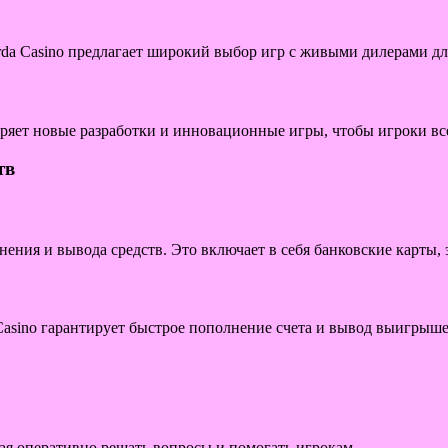
rda Casino предлагает широкий выбор игр с живыми дилерами дл
ряет новые разработки и инновационные игры, чтобы игроки все
тв
лнения и вывода средств. Это включает в себя банковские карты
Casino гарантирует быстрое пополнение счета и вывод выигрыше
вая оперативно решать вопросы и помогать игрокам.