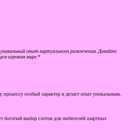
х уникальный опыт виртуального развлечения. Давайте
щем игровом мире.
*
у процессу особый характер и делает опыт уникальным.
ет богатый выбор слотов для любителей азартных