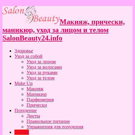
Макияж, прически,
маникюр, уход за лицом и телом
SalonBeauty24.info
Здоровье
Уход за собой
Уход за лицом
Уход за волосами
Уход за руками
Уход за телом
Make Up
Макияж
Маникюр
Парфюмерия
Прически
Похудение
Диеты
Правильное питание
Упражнения для похудения
Статьи