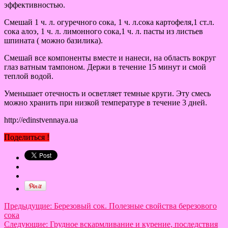
эффективностью.
Смешай 1 ч. л. огуречного сока, 1 ч. л.сока картофеля,1 ст.л.
сока алоэ, 1 ч. л. лимонного сока,1 ч. л. пасты из листьев
шпината ( можно базилика).
Смешай все компоненты вместе и нанеси, на область вокруг
глаз ватным тампоном. Держи в течение 15 минут и смой
теплой водой.
Уменьшает отечность и осветляет темные круги. Эту смесь
можно хранить при низкой температуре в течение 3 дней.
http://edinstvennaya.ua
Поделиться !
Предыдущие:
Березовый сок. Полезные свойства березового
сока
Следующие:
Грудное вскармливание и курение, последствия