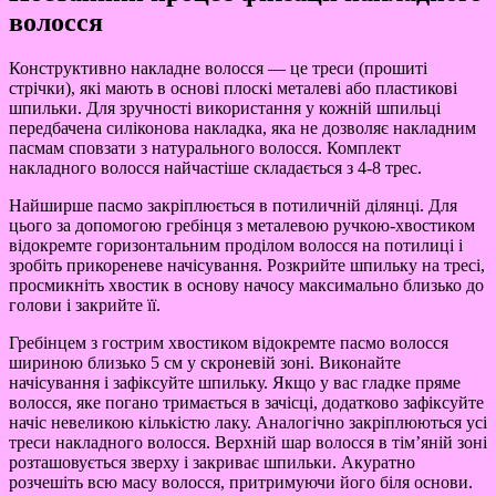
волосся
Конструктивно накладне волосся — це треси (прошиті
стрічки), які мають в основі плоскі металеві або пластикові
шпильки. Для зручності використання у кожній шпильці
передбачена силіконова накладка, яка не дозволяє накладним
пасмам сповзати з натурального волосся. Комплект
накладного волосся найчастіше складається з 4-8 трес.
Найширше пасмо закріплюється в потиличній ділянці. Для
цього за допомогою гребінця з металевою ручкою-хвостиком
відокремте горизонтальним проділом волосся на потилиці і
зробіть прикореневе начісування. Розкрийте шпильку на тресі,
просмикніть хвостик в основу начосу максимально близько до
голови і закрийте її.
Гребінцем з гострим хвостиком відокремте пасмо волосся
шириною близько 5 см у скроневій зоні. Виконайте
начісування і зафіксуйте шпильку. Якщо у вас гладке пряме
волосся, яке погано тримається в зачісці, додатково зафіксуйте
начіс невеликою кількістю лаку. Аналогічно закріплюються усі
треси накладного волосся. Верхній шар волосся в тім’яній зоні
розташовується зверху і закриває шпильки. Акуратно
розчешіть всю масу волосся, притримуючи його біля основи.