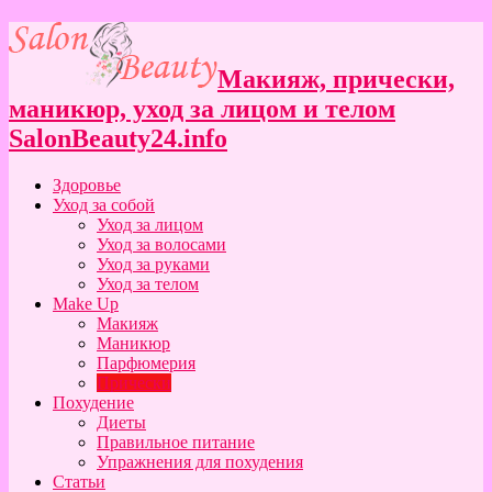
Макияж, прически,
маникюр, уход за лицом и телом
SalonBeauty24.info
Здоровье
Уход за собой
Уход за лицом
Уход за волосами
Уход за руками
Уход за телом
Make Up
Макияж
Маникюр
Парфюмерия
Прически
Похудение
Диеты
Правильное питание
Упражнения для похудения
Статьи