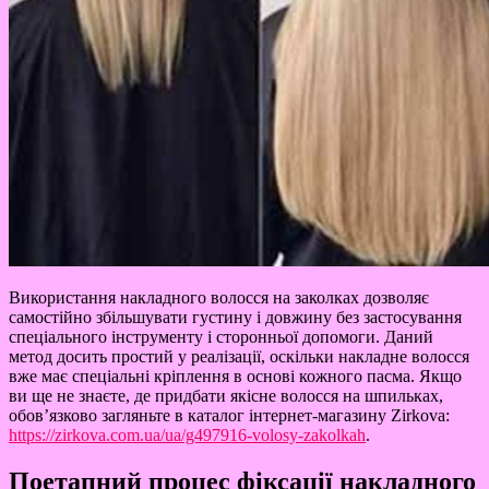
Використання накладного волосся на заколках дозволяє
самостійно збільшувати густину і довжину без застосування
спеціального інструменту і сторонньої допомоги. Даний
метод досить простий у реалізації, оскільки накладне волосся
вже має спеціальні кріплення в основі кожного пасма. Якщо
ви ще не знаєте, де придбати якісне волосся на шпильках,
обов’язково загляньте в каталог інтернет-магазину Zirkova:
https://zirkova.com.ua/ua/g497916-volosy-zakolkah
.
Поетапний процес фіксації накладного