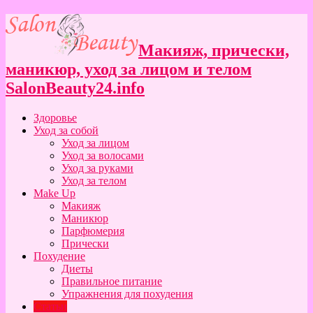
Макияж, прически,
маникюр, уход за лицом и телом
SalonBeauty24.info
Здоровье
Уход за собой
Уход за лицом
Уход за волосами
Уход за руками
Уход за телом
Make Up
Макияж
Маникюр
Парфюмерия
Прически
Похудение
Диеты
Правильное питание
Упражнения для похудения
Статьи