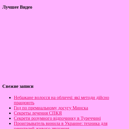
Лучшее Видео
Свежие записи
Небажане волосся на обличчі: які методи дійсно
працюють
Гид по премиальному досугу Минска
Секреты лечения СПКЯ
Секрети розумного відпочинку в Туреччині
Проигрыватель винила в Украине: техника для
ценителей живого звучания