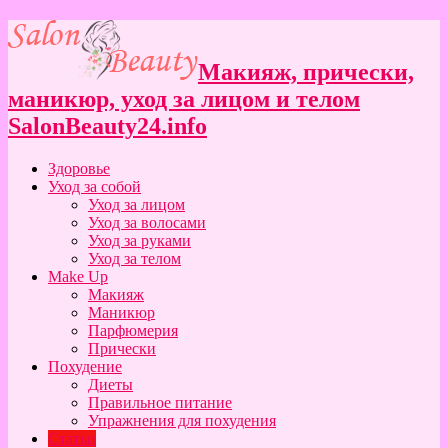
Макияж, прически,
маникюр, уход за лицом и телом
SalonBeauty24.info
Здоровье
Уход за собой
Уход за лицом
Уход за волосами
Уход за руками
Уход за телом
Make Up
Макияж
Маникюр
Парфюмерия
Прически
Похудение
Диеты
Правильное питание
Упражнения для похудения
Статьи