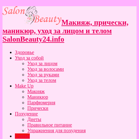
Макияж, прически,
маникюр, уход за лицом и телом
SalonBeauty24.info
Здоровье
Уход за собой
Уход за лицом
Уход за волосами
Уход за руками
Уход за телом
Make Up
Макияж
Маникюр
Парфюмерия
Прически
Похудение
Диеты
Правильное питание
Упражнения для похудения
Статьи