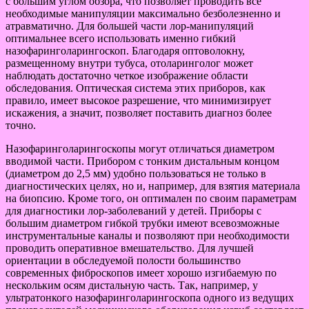
с большим углом обзора, что позволяет проводить все
необходимые манипуляции максимально безболезненно и
атравматично. Для большей части лор-манипуляций
оптимальнее всего использовать именно гибкий
назофаринголарингоскоп. Благодаря оптоволокну,
размещенному внутри тубуса, отоларинголог может
наблюдать достаточно четкое изображение области
обследования. Оптическая система этих приборов, как
правило, имеет высокое разрешение, что минимизирует
искажения, а значит, позволяет поставить диагноз более
точно.
Назофаринголарингоскопы могут отличаться диаметром
вводимой части. Прибором с тонким дистальным концом
(диаметром до 2,5 мм) удобно пользоваться не только в
диагностических целях, но и, например, для взятия материала
на биопсию. Кроме того, он оптимален по своим параметрам
для диагностики лор-заболеваний у детей. Приборы с
большим диаметром гибкой трубки имеют всевозможные
инструментальные каналы и позволяют при необходимости
проводить оперативное вмешательство. Для лучшей
ориентации в обследуемой полости большинство
современных фиброскопов имеет хорошо изгибаемую по
нескольким осям дистальную часть. Так, например, у
ультратонкого назофаринголарингоскопа одного из ведущих