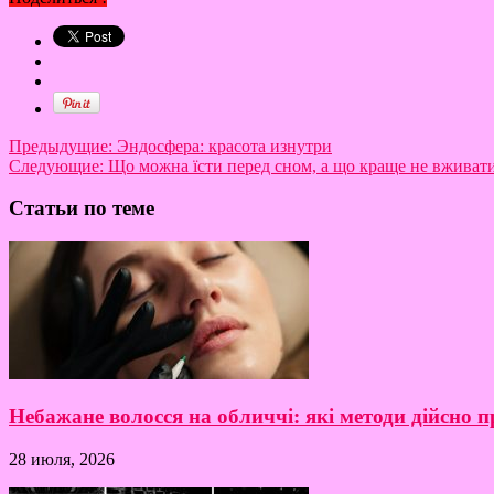
Предыдущие:
Эндосфера: красота изнутри
Следующие:
Що можна їсти перед сном, а що краще не вживат
Статьи по теме
Небажане волосся на обличчі: які методи дійсно
28 июля, 2026