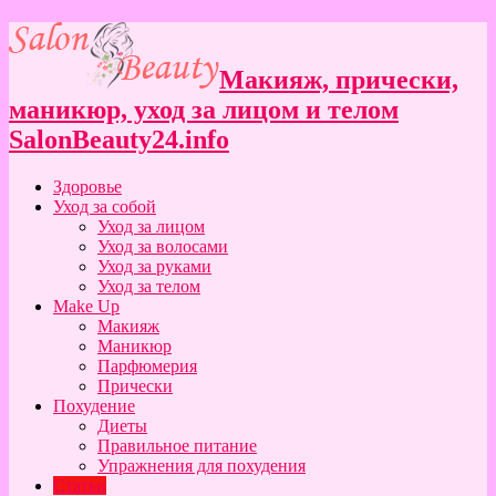
Макияж, прически,
маникюр, уход за лицом и телом
SalonBeauty24.info
Здоровье
Уход за собой
Уход за лицом
Уход за волосами
Уход за руками
Уход за телом
Make Up
Макияж
Маникюр
Парфюмерия
Прически
Похудение
Диеты
Правильное питание
Упражнения для похудения
Статьи