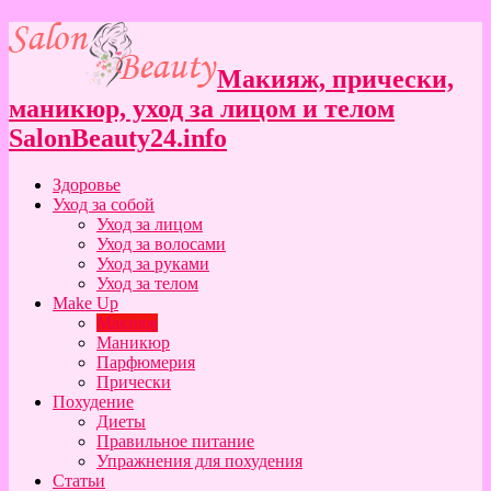
Макияж, прически,
маникюр, уход за лицом и телом
SalonBeauty24.info
Здоровье
Уход за собой
Уход за лицом
Уход за волосами
Уход за руками
Уход за телом
Make Up
Макияж
Маникюр
Парфюмерия
Прически
Похудение
Диеты
Правильное питание
Упражнения для похудения
Статьи