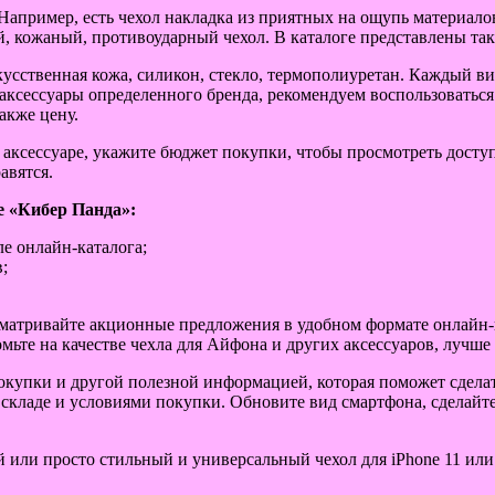
Например, есть чехол накладка из приятных на ощупь материалов
ый, кожаный, противоударный чехол. В каталоге представлены та
скусственная кожа, силикон, стекло, термополиуретан. Каждый в
аксессуары определенного бренда, рекомендуем воспользоватьс
акже цену.
а аксессуаре, укажите бюджет покупки, чтобы просмотреть досту
авятся.
е «Кибер Панда»:
е онлайн-каталога;
;
матривайте акционные предложения в удобном формате онлайн-ка
номьте на качестве чехла для Айфона и других аксессуаров, лу
покупки и другой полезной информацией, которая поможет сдела
 складе и условиями покупки. Обновите вид смартфона, сделайте
 или просто стильный и универсальный чехол для iPhone 11 или