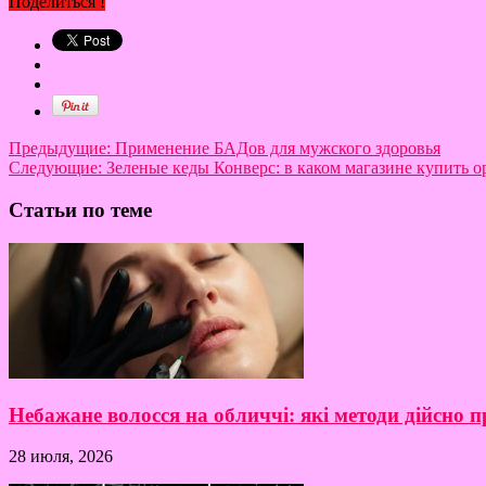
Поделиться !
Предыдущие:
Применение БАДов для мужского здоровья
Следующие:
Зеленые кеды Конверс: в каком магазине купить 
Статьи по теме
Небажане волосся на обличчі: які методи дійсно
28 июля, 2026