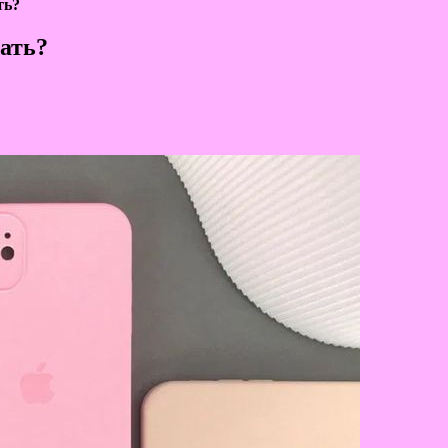
ть?
ать?