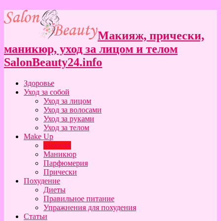
Макияж, прически,
маникюр, уход за лицом и телом
SalonBeauty24.info
Здоровье
Уход за собой
Уход за лицом
Уход за волосами
Уход за руками
Уход за телом
Make Up
Макияж
Маникюр
Парфюмерия
Прически
Похудение
Диеты
Правильное питание
Упражнения для похудения
Статьи