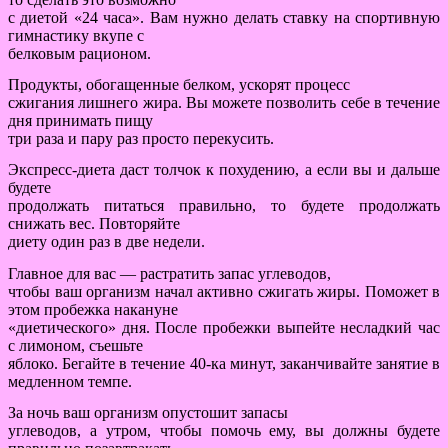
с диетой «24 часа». Вам нужно делать ставку на спортивную
гимнастику вкупе с
белковым рационом.
Продукты, обогащенные белком, ускорят процесс
сжигания лишнего жира. Вы можете позволить себе в течение
дня принимать пищу
три раза и пару раз просто перекусить.
Экспресс-диета даст толчок к похудению, а если вы и дальше
будете
продолжать питаться правильно, то будете продолжать
снижать вес. Повторяйте
диету один раз в две недели.
Главное для вас — растратить запас углеводов,
чтобы ваш организм начал активно сжигать жиры. Поможет в
этом пробежка накануне
«диетического» дня. После пробежки выпейте несладкий час
с лимоном, съешьте
яблоко. Бегайте в течение 40-ка минут, заканчивайте занятие в
медленном темпе.
За ночь ваш организм опустошит запасы
углеводов, а утром, чтобы помочь ему, вы должны будете