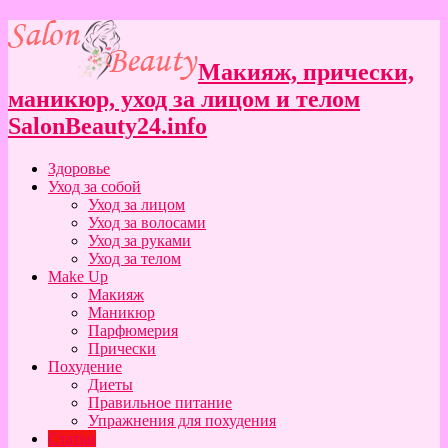
Макияж, прически,
маникюр, уход за лицом и телом
SalonBeauty24.info
Здоровье
Уход за собой
Уход за лицом
Уход за волосами
Уход за руками
Уход за телом
Make Up
Макияж
Маникюр
Парфюмерия
Прически
Похудение
Диеты
Правильное питание
Упражнения для похудения
Статьи