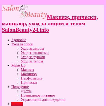
Макияж, прически,
маникюр, уход за лицом и телом
SalonBeauty24.info
Здоровье
Уход за собой
Уход за лицом
Уход за волосами
Уход за руками
Уход за телом
Make Up
Макияж
Маникюр
Парфюмерия
Прически
Похудение
Диеты
Правильное питание
Упражнения для похудения
Статьи